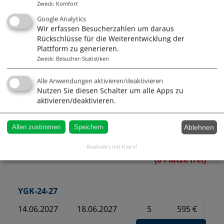
31.05.2027
04.06.2027
5
595 €
Zweck
:
Komfort
Google Analytics
Wir erfassen Besucherzahlen um daraus
Rückschlüsse für die Weiterentwicklung der
Plattform zu generieren.
(6 Plätze frei)
Zweck
:
Besucher-Statistiken
Alle Anwendungen aktivieren/deaktivieren
YGK-23-27
Nutzen Sie diesen Schalter um alle Apps zu
aktivieren/deaktivieren.
07.06.2027
11.06.2027
5
595 €
Ablehnen
Allen zustimmen
Speichern
Realisiert mit Klaro!
(6 Plätze frei)
YGK-24-27
14.06.2027
18.06.2027
5
595 €