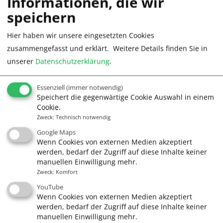
Informationen, die wir
YGK-20-27
speichern
17.05.2027
21.05.2027
5
595 €
Hier haben wir unsere eingesetzten Cookies
zusammengefasst und erklärt.
Weitere Details finden Sie in
unserer
Datenschutzerklärung
.
(6 Plätze frei)
Essenziell
(immer notwendig)
Speichert die gegenwärtige Cookie Auswahl in einem
YGK-21-27
Cookie.
Zweck
:
Technisch notwendig
24.05.2027
28.05.2027
5
595 €
Google Maps
Wenn Cookies von externen Medien akzeptiert
werden, bedarf der Zugriff auf diese Inhalte keiner
manuellen Einwilligung mehr.
Zweck
:
Komfort
(6 Plätze frei)
YouTube
Wenn Cookies von externen Medien akzeptiert
werden, bedarf der Zugriff auf diese Inhalte keiner
YGK-22-27
manuellen Einwilligung mehr.