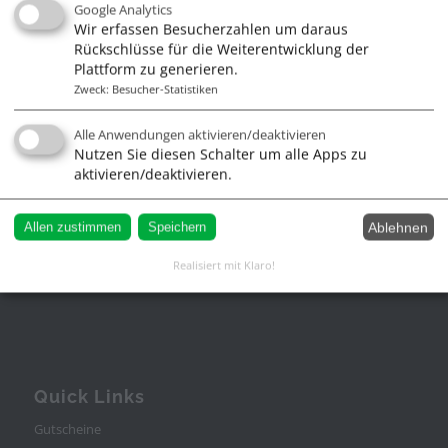
Google Analytics
Wir erfassen Besucherzahlen um daraus
Kontakt zu uns
Rückschlüsse für die Weiterentwicklung der
Segelschule Frank Lochte
Plattform zu generieren.
Zweck
:
Besucher-Statistiken
Stresemannstr. 11
Alle Anwendungen aktivieren/deaktivieren
Nutzen Sie diesen Schalter um alle Apps zu
21335 Lüneburg
aktivieren/deaktivieren.
Tel. 04131/380022
Ablehnen
Allen zustimmen
Speichern
Realisiert mit Klaro!
info@segelschule.de
Quick Links
Gutscheine