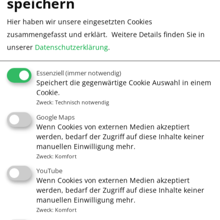
speichern
Hier haben wir unsere eingesetzten Cookies
zusammengefasst und erklärt.
Weitere Details finden Sie in
unserer
Datenschutzerklärung
.
Essenziell
(immer notwendig)
Speichert die gegenwärtige Cookie Auswahl in einem
Cookie.
Zweck
:
Technisch notwendig
Google Maps
Wenn Cookies von externen Medien akzeptiert
Segelschule Frank Lochte -
werden, bedarf der Zugriff auf diese Inhalte keiner
manuellen Einwilligung mehr.
Voll auf Kurs
Zweck
:
Komfort
YouTube
Wir sind Mitglied im Verband Deutscher
Wenn Cookies von externen Medien akzeptiert
Sportbootschulen (VDS) und anerkannte
Ausbildungsstätte des Deutschen Segler Verbandes
werden, bedarf der Zugriff auf diese Inhalte keiner
(DSV)
manuellen Einwilligung mehr.
Zweck
:
Komfort