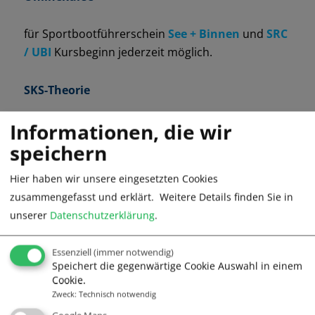
für Sportbootführerschein
See + Binnen
und
SRC
/ UBI
Kursbeginn jederzeit möglich.
SKS-Theorie
Informationen, die wir
Intensivkurse in Travemünde und Lüneburg:
hier!
speichern
Skippertraininng auf der Motoryacht
ab
Hier haben wir unsere eingesetzten Cookies
Travemünde + Hoopte/Elbe:
zusammengefasst und erklärt.
Weitere Details finden Sie in
unserer
Datenschutzerklärung
.
Alle Termine + Belegung hier!
Essenziell
(immer notwendig)
Speichert die gegenwärtige Cookie Auswahl in einem
Die nächsten freien Plätze
Cookie.
Zweck
:
Technisch notwendig
zum Mitsegeln (weitere