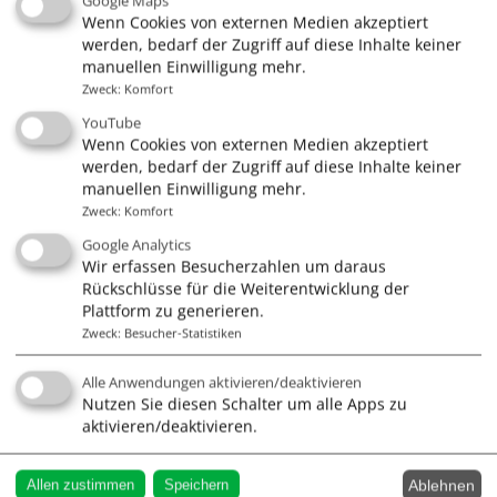
Google Maps
Termine auf den
Wenn Cookies von externen Medien akzeptiert
jeweiligen Seiten!)
werden, bedarf der Zugriff auf diese Inhalte keiner
manuellen Einwilligung mehr.
Mallorca
Zweck
:
Komfort
YouTube
Wenn Cookies von externen Medien akzeptiert
Ausbildungs- / Urlaubstörns starten jede Woche,
werden, bedarf der Zugriff auf diese Inhalte keiner
alle
Infos + Termine hier
!
manuellen Einwilligung mehr.
Zweck
:
Komfort
Ostsee
Google Analytics
Wir erfassen Besucherzahlen um daraus
Rückschlüsse für die Weiterentwicklung der
W
ir fahren wöchentlich ab Travemünde,
hier
Plattform zu generieren.
online buchen!
Zweck
:
Besucher-Statistiken
Alle Anwendungen aktivieren/deaktivieren
Nutzen Sie diesen Schalter um alle Apps zu
aktivieren/deaktivieren.
Ablehnen
Allen zustimmen
Speichern