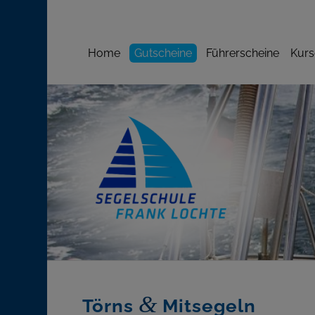
Home
Gutscheine
Führerscheine
Kurs
&
Törns
Mitsegeln