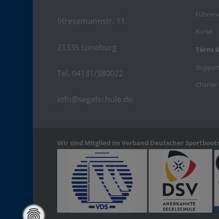
Führers
Stresemannstr. 11
Kurse
21335 Lüneburg
Törns 
Skipper
Tel. 04131/380022
Charter
info@segelschule.de
Wir sind Mitglied im Verband Deutscher Sportboot