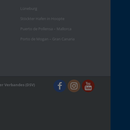
Lüneburg
Stöckter Hafen in Hoopte
Puerto de Pollensa – Mallorca
Porto de Mogan – Gran Canaria
er Verbandes (DSV)