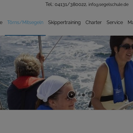
Tel.: 04131/380022,
info@segelschule.de
e
Törns/Mitsegeln
Skippertraining
Charter
Service
Ma