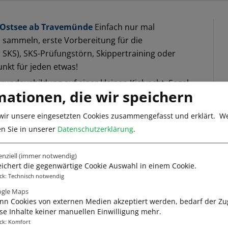
 Ostsee ab Travemünde
Einfach nur mal
 sammeln, erste Vorbereitung für die
 SKS), SKS-Prüfungstörn, Skippertraining oder
nkt für jeden etwas!
rundausbildung auf einer kleinen Kielyacht, Segel-
mationen, die wir speichern
ht oder den SKS vor Ort in Travemünde bei externer
wir unsere eingesetzten Cookies zusammengefasst und erklärt.
We
r Ostsee und Nordsee
Ab Travemünde in den
en Sie in unserer
Datenschutzerklärung
.
raxistraining für den Segelschein Yacht oder SKS.
Bornholm.
enziell
(immer notwendig)
emünde nach Cuxhaven, durch den NOK.
ichert die gegenwärtige Cookie Auswahl in einem Cookie.
ck
:
Technisch notwendig
Praxis
Eine Woche Ausbildung für angehende
gle Maps
ng für den Sportseeschifferschein.
n Cookies von externen Medien akzeptiert werden, bedarf der Zug
orca
Ab Pto. Pollensa, im Norden von Mallorca, geht
se Inhalte keiner manuellen Einwilligung mehr.
ck
:
Komfort
nd Mallorca oder entlang der Ostküste Mallorcas.