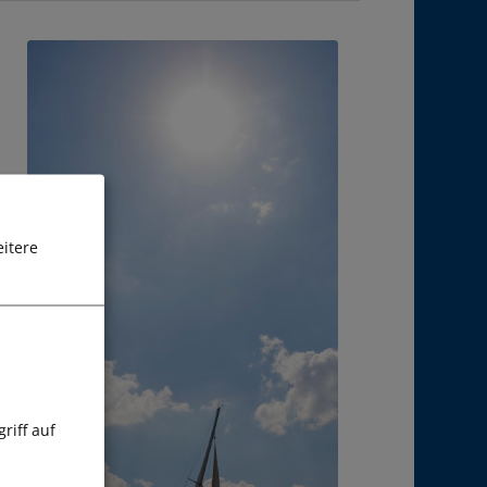
itere
riff auf