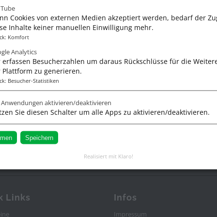
uTube
g ist möglich.
n Cookies von externen Medien akzeptiert werden, bedarf der Zug
örns und spezielle Trainings.
se Inhalte keiner manuellen Einwilligung mehr.
ck
:
Komfort
gle Analytics
 erfassen Besucherzahlen um daraus Rückschlüsse für die Weiter
 Plattform zu generieren.
ck
:
Besucher-Statistiken
e Anwendungen aktivieren/deaktivieren
zen Sie diesen Schalter um alle Apps zu aktivieren/deaktivieren.
mmen
Speichern
elschule Frank Lochte - Voll auf 
Realisiert mit Klaro!
scher Sportbootschulen (VDS) und anerkannte Ausbildungsstätte de
k Links
Infos
ine
Impressum