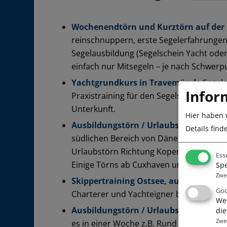
Wochenendtörn und Kurztörn auf der
reinschnuppern, erste Segelerfahrungen
Segelausbildung (Segelschein Yacht oder
einfach nur Mitsegeln – je nach Schwerpu
Yachtgrundkurs in Travemünde
Segelg
Infor
Praxistraining für den Segelscheine Yac
Unterkunft.
Hier haben 
Ausbildungstörn / Urlaubstörn auf de
Details find
südlichen Bereich von Dänemark, Segel-P
Urlaubstörn Richtung Kopenhagen und 
Ess
Einige Törns ab Cuxhaven und ab Trav
Spe
Zwe
Skippertraining Ostsee, auch mit SSS-
Goo
Charterer und Yachteigner bzw. Ausbildu
Wen
Ausbildungstörn / Urlaubstörns Mall
die
Zwe
es in einer Woche z.B. Rund Menorca, Ru