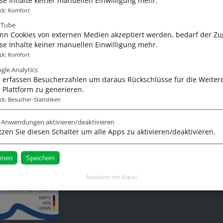
ine
Impressum
ck
:
Komfort
cheine
AGB
uTube
n Cookies von externen Medien akzeptiert werden, bedarf der Zug
Datenschutz
se Inhalte keiner manuellen Einwilligung mehr.
 Mitsegeln
ck
:
Komfort
gle Analytics
training
 erfassen Besucherzahlen um daraus Rückschlüsse für die Weiter
 Plattform zu generieren.
ck
:
Besucher-Statistiken
e Anwendungen aktivieren/deaktivieren
zen Sie diesen Schalter um alle Apps zu aktivieren/deaktivieren.
schulen (VDS) und anerkannte Ausbildungsstätte des Deutschen Segl
mmen
Speichern
Realisiert mit Klaro!