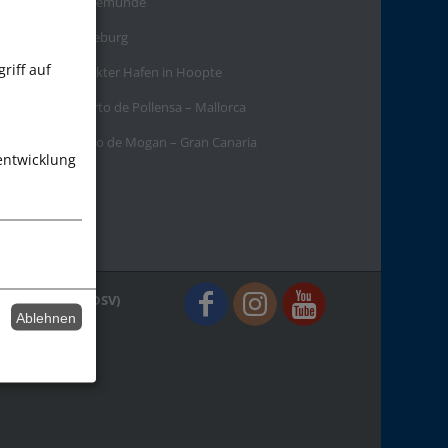
Travemünde
Lüneburg
riff auf
Stöckter Hafen in Hoopte
Puerto de Pollensa – Mallorca
Porto de Mogan – Gran Canaria
entwicklung
er Verbandes (DSV)
Ablehnen