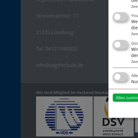
Gutsche
Zwe
Führers
Stresemannstr. 11
Yo
Wen
Kurse
die
21335 Lüneburg
Törns &
Zwe
Goo
Skipper
Tel. 04131/380022
Wir
Charter
der
Zwe
info@segelschule.de
All
Nut
Wir sind Mitglied im Verband Deutscher Sportboot
Allen zusti