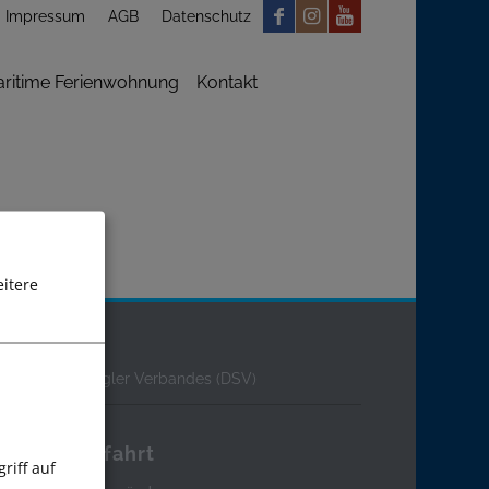
Impressum
AGB
Datenschutz
ritime Ferienwohnung
Kontakt
itere
Kurs
s Deutschen Segler Verbandes (DSV)
Anfahrt
riff auf