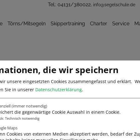
Tel.: 04131/380022,
info@segelschule.de
e
Törns/Mitsegeln
Skippertraining
Charter
Service
Ma
mationen, die wir speichern
wir unsere eingesetzten Cookies zusammengefasst und erklärt.
We
en Sie in unserer
Datenschutzerklärung
.
elschule Frank Lochte - Voll auf 
enziell
(immer notwendig)
scher Sportbootschulen (VDS) und anerkannte Ausbildungsstätte de
ichert die gegenwärtige Cookie Auswahl in einem Cookie.
ck
:
Technisch notwendig
gle Maps
k Links
Infos
n Cookies von externen Medien akzeptiert werden, bedarf der Zug
se Inhalte keiner manuellen Einwilligung mehr.