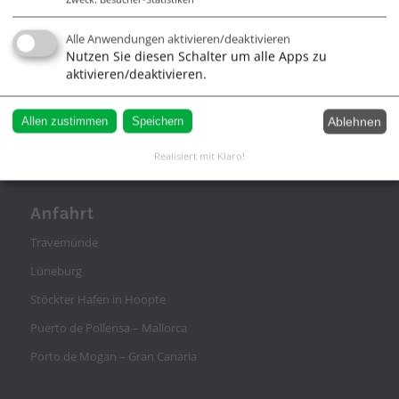
Alle Anwendungen aktivieren/deaktivieren
Infos
Nutzen Sie diesen Schalter um alle Apps zu
aktivieren/deaktivieren.
Impressum
AGB
Ablehnen
Allen zustimmen
Speichern
Datenschutz
Realisiert mit Klaro!
Anfahrt
Travemünde
Lüneburg
Stöckter Hafen in Hoopte
Puerto de Pollensa – Mallorca
Porto de Mogan – Gran Canaria