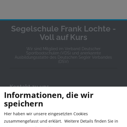
Segelschule Frank Lochte -
Voll auf Kurs
Wir sind Mitglied im Verband Deutscher
Sportbootschulen (VDS) und anerkannte
Ausbildungsstätte des Deutschen Segler Verbandes
(DSV)
Kontakt zu uns
Informationen, die wir
Segelschule Frank Lochte
speichern
Stresemannstr. 11
Hier haben wir unsere eingesetzten Cookies
zusammengefasst und erklärt.
Weitere Details finden Sie in
21335 Lüneburg