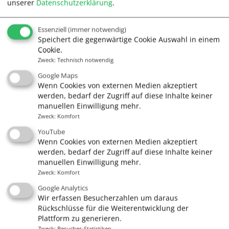
unserer
Datenschutzerklärung
.
Tel. 04131/380022
Essenziell
(immer notwendig)
Speichert die gegenwärtige Cookie Auswahl in einem
Cookie.
info@segelschule.de
Zweck
:
Technisch notwendig
Google Maps
Wenn Cookies von externen Medien akzeptiert
werden, bedarf der Zugriff auf diese Inhalte keiner
manuellen Einwilligung mehr.
Quick Links
Zweck
:
Komfort
Gutscheine
YouTube
Wenn Cookies von externen Medien akzeptiert
Führerscheine
werden, bedarf der Zugriff auf diese Inhalte keiner
Kurse
manuellen Einwilligung mehr.
Zweck
:
Komfort
Törns & Mitsegeln
Google Analytics
Skippertraining
Wir erfassen Besucherzahlen um daraus
Rückschlüsse für die Weiterentwicklung der
Charter
Plattform zu generieren.
Zweck
:
Besucher-Statistiken