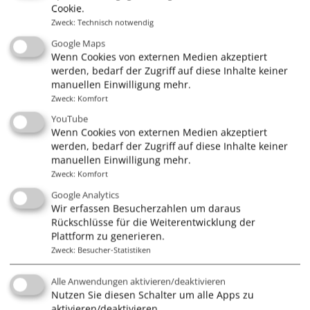
Wir sind Mitglied im Verband Deutscher
Cookie.
Sportbootschulen (VDS) und anerkannte
Ausbildungsstätte des Deutschen Segler Verbandes
Zweck
:
Technisch notwendig
(DSV)
Google Maps
Wenn Cookies von externen Medien akzeptiert
werden, bedarf der Zugriff auf diese Inhalte keiner
manuellen Einwilligung mehr.
Kontakt zu uns
Zweck
:
Komfort
Segelschule Frank Lochte
YouTube
Wenn Cookies von externen Medien akzeptiert
werden, bedarf der Zugriff auf diese Inhalte keiner
Stresemannstr. 11
manuellen Einwilligung mehr.
Zweck
:
Komfort
21335 Lüneburg
Google Analytics
Wir erfassen Besucherzahlen um daraus
Rückschlüsse für die Weiterentwicklung der
Tel. 04131/380022
Plattform zu generieren.
Zweck
:
Besucher-Statistiken
info@segelschule.de
Alle Anwendungen aktivieren/deaktivieren
Nutzen Sie diesen Schalter um alle Apps zu
aktivieren/deaktivieren.