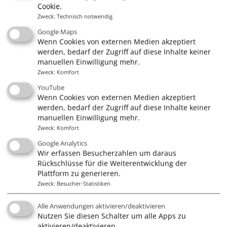
Cookie.
Zweck
:
Technisch notwendig
Quick Links
Google Maps
Gutscheine
Wenn Cookies von externen Medien akzeptiert
werden, bedarf der Zugriff auf diese Inhalte keiner
Führerscheine
manuellen Einwilligung mehr.
Kurse
Zweck
:
Komfort
YouTube
Törns & Mitsegeln
Wenn Cookies von externen Medien akzeptiert
Skippertraining
werden, bedarf der Zugriff auf diese Inhalte keiner
manuellen Einwilligung mehr.
Charter
Zweck
:
Komfort
Google Analytics
Wir erfassen Besucherzahlen um daraus
Rückschlüsse für die Weiterentwicklung der
Infos
Plattform zu generieren.
Impressum
Zweck
:
Besucher-Statistiken
AGB
Alle Anwendungen aktivieren/deaktivieren
Datenschutz
Nutzen Sie diesen Schalter um alle Apps zu
aktivieren/deaktivieren.