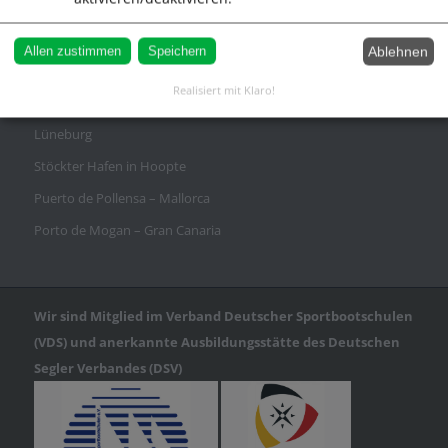
Ablehnen
Allen zustimmen
Speichern
Anfahrt
Realisiert mit Klaro!
Travemünde
Lüneburg
Stöckter Hafen in Hoopte
Puerto de Pollensa – Mallorca
Porto de Mogan – Gran Canaria
Wir sind Mitglied im Verband Deutscher Sportbootschulen
(VDS) und anerkannte Ausbildungsstätte des Deutschen
Segler Verbandes (DSV)