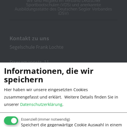
Wir sind Mitglied im Verband Deutscher
Sportbootschulen (VDS) und anerkannte
Ausbildungsstätte des Deutschen Segler Verbandes
(DSV)
Kontakt zu uns
Segelschule Frank Lochte
Stresemannstr. 11
Informationen, die wir
speichern
21335 Lüneburg
Hier haben wir unsere eingesetzten Cookies
Tel. 04131/380022
zusammengefasst und erklärt.
Weitere Details finden Sie in
unserer
Datenschutzerklärung
.
info@segelschule.de
Essenziell
(immer notwendig)
Speichert die gegenwärtige Cookie Auswahl in einem