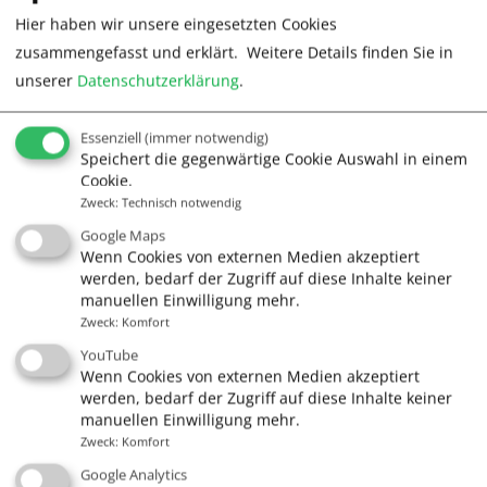
Hier haben wir unsere eingesetzten Cookies
zusammengefasst und erklärt.
Weitere Details finden Sie in
(1 Plätze frei)
unserer
Datenschutzerklärung
.
Essenziell
(immer notwendig)
Komplettcharter Segelyacht Sophia mit
Speichert die gegenwärtige Cookie Auswahl in einem
Cookie.
Skipper
Zweck
:
Technisch notwendig
12.06.2027
18.06.2027
7
3200 €
Google Maps
Wenn Cookies von externen Medien akzeptiert
werden, bedarf der Zugriff auf diese Inhalte keiner
manuellen Einwilligung mehr.
Zweck
:
Komfort
(1 Plätze frei)
YouTube
Wenn Cookies von externen Medien akzeptiert
werden, bedarf der Zugriff auf diese Inhalte keiner
Komplettcharter Segelyacht Sophia mit
manuellen Einwilligung mehr.
Skipper
Zweck
:
Komfort
Google Analytics
19.06.2027
25.06.2027
7
3200 €