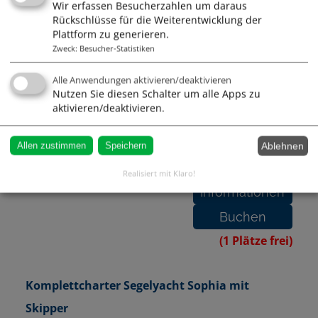
Wir erfassen Besucherzahlen um daraus
Rückschlüsse für die Weiterentwicklung der
Plattform zu generieren.
Zweck
:
Besucher-Statistiken
(1 Plätze frei)
Alle Anwendungen aktivieren/deaktivieren
Nutzen Sie diesen Schalter um alle Apps zu
aktivieren/deaktivieren.
Komplettcharter Segelyacht Sophia mit
Skipper
Ablehnen
Allen zustimmen
Speichern
26.06.2027
02.07.2027
7
3200 €
Realisiert mit Klaro!
(1 Plätze frei)
Komplettcharter Segelyacht Sophia mit
Skipper