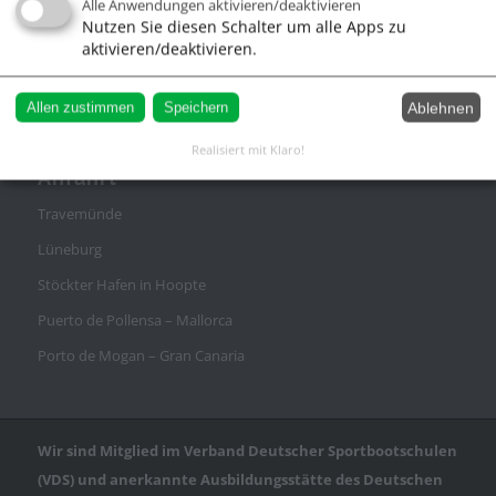
Alle Anwendungen aktivieren/deaktivieren
Impressum
Nutzen Sie diesen Schalter um alle Apps zu
AGB
aktivieren/deaktivieren.
Datenschutz
Ablehnen
Allen zustimmen
Speichern
Realisiert mit Klaro!
Anfahrt
Travemünde
Lüneburg
Stöckter Hafen in Hoopte
Puerto de Pollensa – Mallorca
Porto de Mogan – Gran Canaria
Wir sind Mitglied im Verband Deutscher Sportbootschulen
(VDS) und anerkannte Ausbildungsstätte des Deutschen