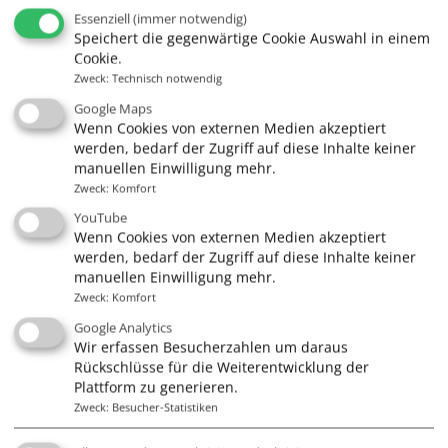
Essenziell
(immer notwendig)
info@segelschule.de
Speichert die gegenwärtige Cookie Auswahl in einem
Cookie.
Zweck
:
Technisch notwendig
Google Maps
Wenn Cookies von externen Medien akzeptiert
Quick Links
werden, bedarf der Zugriff auf diese Inhalte keiner
manuellen Einwilligung mehr.
Gutscheine
Zweck
:
Komfort
Führerscheine
YouTube
Kurse
Wenn Cookies von externen Medien akzeptiert
werden, bedarf der Zugriff auf diese Inhalte keiner
Törns & Mitsegeln
manuellen Einwilligung mehr.
Skippertraining
Zweck
:
Komfort
Google Analytics
Charter
Wir erfassen Besucherzahlen um daraus
Rückschlüsse für die Weiterentwicklung der
Plattform zu generieren.
Zweck
:
Besucher-Statistiken
Infos