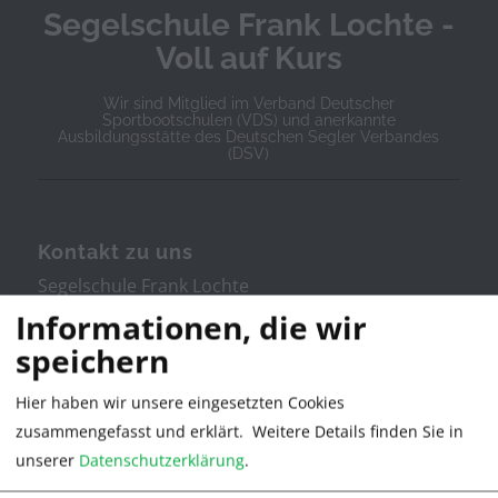
Segelschule Frank Lochte -
Voll auf Kurs
Wir sind Mitglied im Verband Deutscher
Sportbootschulen (VDS) und anerkannte
Ausbildungsstätte des Deutschen Segler Verbandes
(DSV)
Kontakt zu uns
Segelschule Frank Lochte
Informationen, die wir
Stresemannstr. 11
speichern
Hier haben wir unsere eingesetzten Cookies
21335 Lüneburg
zusammengefasst und erklärt.
Weitere Details finden Sie in
unserer
Datenschutzerklärung
.
Tel. 04131/380022