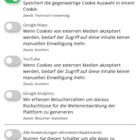
Speichert die gegenwärtige Cookie Auswahl in einem
Cookie.
Zweck
:
Technisch notwendig
Quick Links
Google Maps
Wenn Cookies von externen Medien akzeptiert
Gutscheine
werden, bedarf der Zugriff auf diese Inhalte keiner
manuellen Einwilligung mehr.
Führerscheine
Zweck
:
Komfort
Kurse
YouTube
Törns & Mitsegeln
Wenn Cookies von externen Medien akzeptiert
werden, bedarf der Zugriff auf diese Inhalte keiner
Skippertraining
manuellen Einwilligung mehr.
Zweck
:
Komfort
Charter
Google Analytics
Wir erfassen Besucherzahlen um daraus
Rückschlüsse für die Weiterentwicklung der
Plattform zu generieren.
Infos
Zweck
:
Besucher-Statistiken
Impressum
Alle Anwendungen aktivieren/deaktivieren
AGB
Nutzen Sie diesen Schalter um alle Apps zu