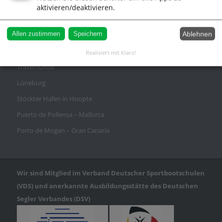
Datenschutz
aktivieren/deaktivieren.
Ablehnen
Allen zustimmen
Speichern
Anfahrt
Realisiert mit Klaro!
Travemünde
Lüneburg
Stöckter Hafen in Hoopte
Puerto de Pollensa – Mallorca
Porto de Mogan – Gran Canaria
Wir sind Mitglied im Verband Deutscher Sportbootschulen
(VDS) und anerkannte Ausbildungsstätte des Deutschen
Segler Verbandes (DSV)