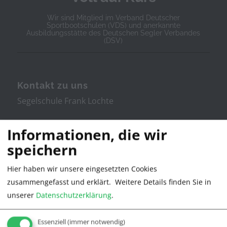
Wir sind Mitglied im Verband Deutscher
Sportbootschulen (VDS) und anerkannte
Ausbildungsstätte des Deutschen Segler Verbandes
(DSV)
Kontakt zu uns
Segelschule Frank Lochte
Stresemannstr. 11
Informationen, die wir
speichern
21335 Lüneburg
Hier haben wir unsere eingesetzten Cookies
Tel. 04131/380022
zusammengefasst und erklärt.
Weitere Details finden Sie in
unserer
Datenschutzerklärung
.
info@segelschule.de
Essenziell
(immer notwendig)