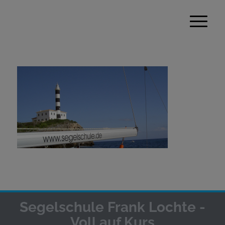
Segelschule Frank Lochte -
Voll auf Kurs