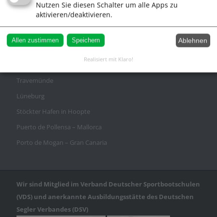
AGB
Nutzen Sie diesen Schalter um alle Apps zu
aktivieren/deaktivieren.
Datenschutz
Ablehnen
Allen zustimmen
Speichern
Realisiert mit Klaro!
Anfahrt
Travemünde
Lüneburg
Stöckter Hafen in Hoopte
Puerto de Pollensa – Mallorca
Porto de Mogan – Gran Canaria
Wir sind Mitglied im Verband Deutscher Sportbootschulen
(VDS) und anerkannte Ausbildungsstätte des Deutschen
Segler Verbandes (DSV)