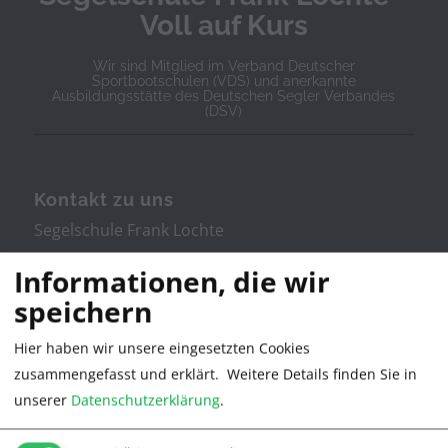
Voll auf Kurs
Wir sind Mitglied im Verband Deutscher
Sportbootschulen (VDS) und anerkannte
Ausbildungsstätte des Deutschen Segler Verbandes
(DSV)
Kontakt zu uns
Segelschule Frank Lochte
Informationen, die wir
Stresemannstr. 11
speichern
21335 Lüneburg
Hier haben wir unsere eingesetzten Cookies
zusammengefasst und erklärt.
Weitere Details finden Sie in
Tel. 04131/380022
unserer
Datenschutzerklärung
.
info@segelschule.de