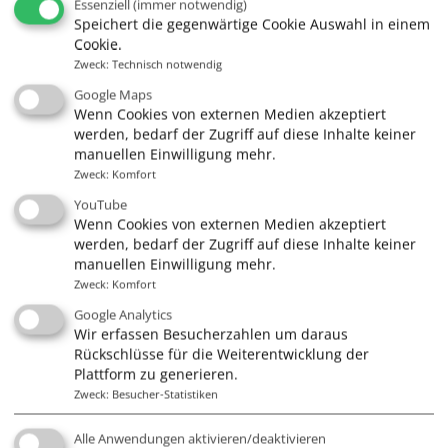
Essenziell
(immer notwendig)
Speichert die gegenwärtige Cookie Auswahl in einem
Cookie.
Zweck
:
Technisch notwendig
Google Maps
Quick Links
Wenn Cookies von externen Medien akzeptiert
werden, bedarf der Zugriff auf diese Inhalte keiner
Gutscheine
manuellen Einwilligung mehr.
Führerscheine
Zweck
:
Komfort
YouTube
Kurse
Wenn Cookies von externen Medien akzeptiert
Törns & Mitsegeln
werden, bedarf der Zugriff auf diese Inhalte keiner
manuellen Einwilligung mehr.
Skippertraining
Zweck
:
Komfort
Charter
Google Analytics
Wir erfassen Besucherzahlen um daraus
Rückschlüsse für die Weiterentwicklung der
Plattform zu generieren.
Infos
Zweck
:
Besucher-Statistiken
Impressum
Alle Anwendungen aktivieren/deaktivieren