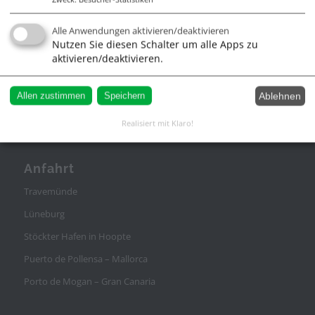
Alle Anwendungen aktivieren/deaktivieren
Infos
Nutzen Sie diesen Schalter um alle Apps zu
aktivieren/deaktivieren.
Impressum
AGB
Ablehnen
Allen zustimmen
Speichern
Datenschutz
Realisiert mit Klaro!
Anfahrt
Travemünde
Lüneburg
Stöckter Hafen in Hoopte
Puerto de Pollensa – Mallorca
Porto de Mogan – Gran Canaria