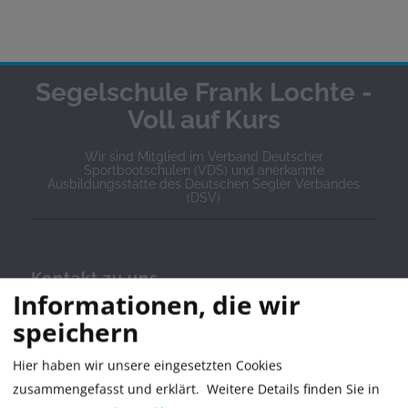
Segelschule Frank Lochte -
Voll auf Kurs
Wir sind Mitglied im Verband Deutscher
Sportbootschulen (VDS) und anerkannte
Ausbildungsstätte des Deutschen Segler Verbandes
(DSV)
Kontakt zu uns
Informationen, die wir
Segelschule Frank Lochte
speichern
Stresemannstr. 11
Hier haben wir unsere eingesetzten Cookies
zusammengefasst und erklärt.
Weitere Details finden Sie in
21335 Lüneburg