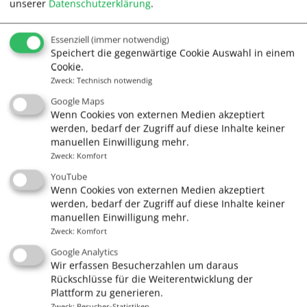
unserer
Datenschutzerklärung
.
Tel. 04131/380022
Essenziell
(immer notwendig)
Speichert die gegenwärtige Cookie Auswahl in einem
Cookie.
info@segelschule.de
Zweck
:
Technisch notwendig
Google Maps
Wenn Cookies von externen Medien akzeptiert
werden, bedarf der Zugriff auf diese Inhalte keiner
manuellen Einwilligung mehr.
Quick Links
Zweck
:
Komfort
Gutscheine
YouTube
Wenn Cookies von externen Medien akzeptiert
Führerscheine
werden, bedarf der Zugriff auf diese Inhalte keiner
Kurse
manuellen Einwilligung mehr.
Zweck
:
Komfort
Törns & Mitsegeln
Google Analytics
Skippertraining
Wir erfassen Besucherzahlen um daraus
Rückschlüsse für die Weiterentwicklung der
Charter
Plattform zu generieren.
Zweck
:
Besucher-Statistiken